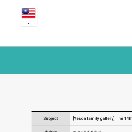
The
본
문
14th
내
용
anniversary
바
로
of
가
Yeson
기
Voice
Center
-
Yeson
Gallery
Subject
[Yeson family gallery] The 14t