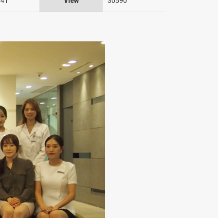
:41
View
30590