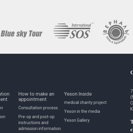
7
tion
How to make an
Yeson Inside
(
ent
appointment
medical charity project
C
on
Consultation process
K
Yeson in the media
ion
Pre-op and post-op
Yeson Gallery
T
instructions and
admission information
c