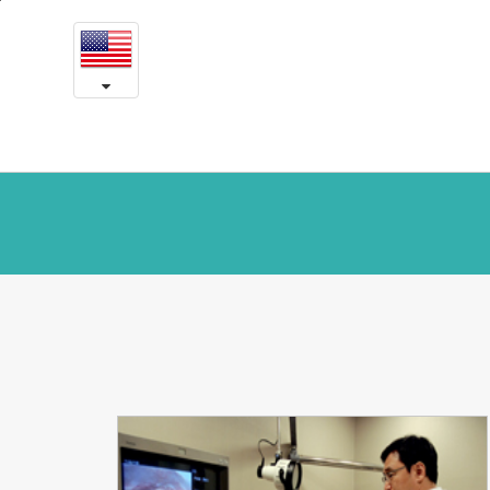
Yeson
본
문
in
내
용
the
바
로
media
가
기