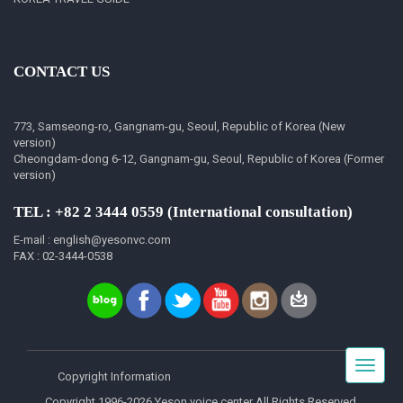
CONTACT US
773, Samseong-ro, Gangnam-gu, Seoul, Republic of Korea (New
version)
Cheongdam-dong 6-12, Gangnam-gu, Seoul, Republic of Korea (Former
version)
TEL : +82 2 3444 0559 (International consultation)
E-mail : english@yesonvc.com
FAX : 02-3444-0538
Toggle
Copyright Information
navigat
Copyright 1996-2026 Yeson voice center All Rights Reserved.