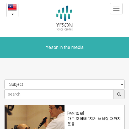
Yeson
본
Toggle
문
in
navigat
내
용
the
바
로
media
가
기
Yeson in the media
[중앙일보]
가수 조덕배 “지쳐 쓰러질 때까지
운동