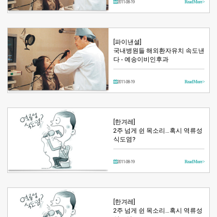
2011-08-19
Read More >
[파이낸셜]
국내병원들 해외환자유치 속도낸
다 - 예송이비인후과
2011-08-19
Read More >
[한겨레]
2주 넘게 쉰 목소리…혹시 역류성
식도염?
2011-08-19
Read More >
[한겨레]
2주 넘게 쉰 목소리…혹시 역류성