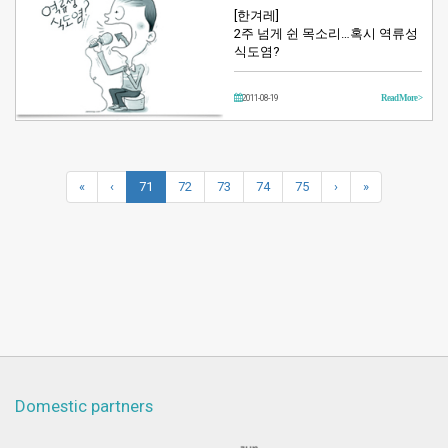
[한겨레]
2주 넘게 쉰 목소리…혹시 역류성
식도염?
2011-08-19
Read More >
«
‹
71
72
73
74
75
›
»
Domestic partners