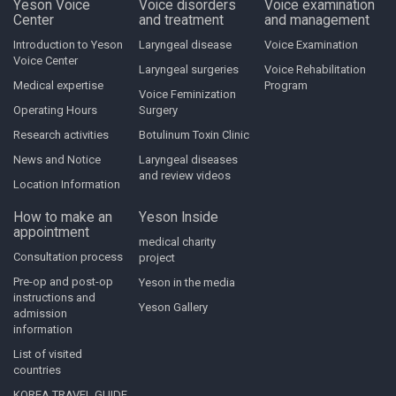
Yeson Voice
Voice disorders
Voice examination
Center
and treatment
and management
Introduction to Yeson
Laryngeal disease
Voice Examination
Voice Center
Laryngeal surgeries
Voice Rehabilitation
Medical expertise
Program
Voice Feminization
Operating Hours
Surgery
Research activities
Botulinum Toxin Clinic
News and Notice
Laryngeal diseases
and review videos
Location Information
How to make an
Yeson Inside
appointment
medical charity
Consultation process
project
Pre-op and post-op
Yeson in the media
instructions and
Yeson Gallery
admission
information
List of visited
countries
KOREA TRAVEL GUIDE