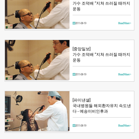
가수 조덕배 “지쳐 쓰러질 때까지
운동
2011-08-19
Read More >
[중앙일보]
가수 조덕배 “지쳐 쓰러질 때까지
운동
2011-08-19
Read More >
[파이낸셜]
국내병원들 해외환자유치 속도낸
다 - 예송이비인후과
2011-08-19
Read More >