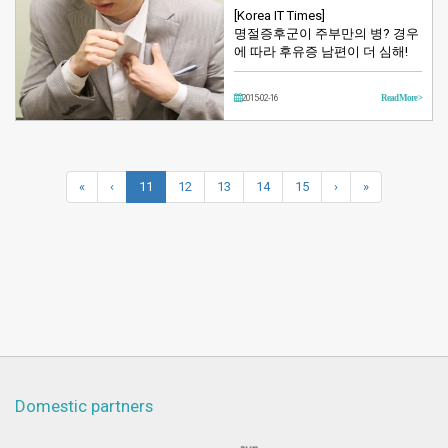
[Korea IT Times]
명절증후군이 주부만의 병? 경우
에 따라 후유증 남편이 더 심해!
2015-02-16
Read More >
«
‹
11
12
13
14
15
›
»
Domestic partners