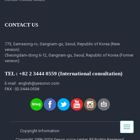
CONTACT US
773, Samseong-ro, Gangnam-gu, Seoul, Republic of Korea (New
version)
Cheongdam-dong 6-12, Gangnam-gu, Seoul, Republic of Korea (Former
version)
TEL : +82 2 3444 0559 (International consultation)
E-mail : english@yesonvc.com
FAX : 02-3444-0538
Toggle
Copyright Information
navigat
Copyright 1996-2026 Yeson voice center All Rights Reserved.