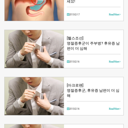
세요!
2015-02-17
Read More >
[헬스조선]
명절증후군이 주부병? 후유증 남
편이 더 심해
2015-02-16
Read More >
[아크로팬]
명절증후군, 후유증 남편이 더 심
해
2015-02-16
Read More >