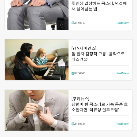
첫인상 결정하는 목소리, 면접에
서 살아남는 법
2015-03-10
Read More >
[YTN사이언스]
암 환자 감정적 고통…음악으로
다스려요!
2015-03-05
Read More >
[쿠키뉴스]
남편이 쉰 목소리로 가슴 통증 호
소한다면 ‘역류성 인후두염’
2015-02-24
Read More >