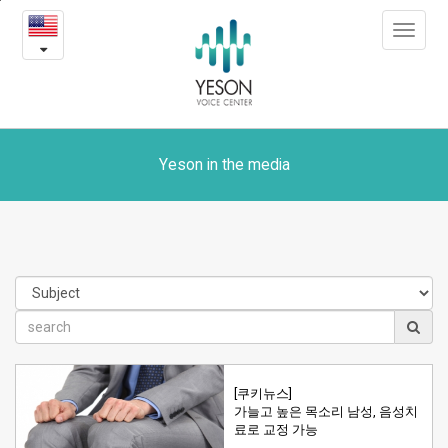
Yeson
본
Toggle
문
in
navigat
내
용
the
바
로
media
가
기
Yeson in the media
[쿠키뉴스]
가늘고 높은 목소리 남성, 음성치
료로 교정 가능