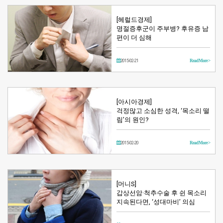
[헤럴드경제]
명절증후군이 주부병? 후유증 남
편이 더 심해
2015-02-21
Read More >
[아시아경제]
걱정많고 소심한 성격, ‘목소리 떨
림’의 원인?
2015-02-20
Read More >
[머니S]
갑상선암·척추수술 후 쉰 목소리
지속된다면, ‘성대마비’ 의심