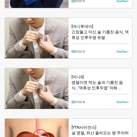
2015-02-19
Read More >
[머니투데이]
긴장풀고 마신 술·기름진 음식, 역
류성 인후두염 유발
2015-02-19
Read More >
[머니S]
명절이면 먹는 술과 기름진 음
식…'역류성 인후두염' 악화 …
2015-02-18
Read More >
[YTN사이언스]
설 명절, 위산 올라오는 병 주의하