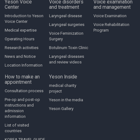
Yeson Voice
Voice disorders
Voice examination
Center
and treatment
and management
Introduction to Yeson
Laryngeal disease
Voice Examination
Voice Center
Laryngeal surgeries
Voice Rehabilitation
Medical expertise
Program
Voice Feminization
Operating Hours
Surgery
Research activities
Botulinum Toxin Clinic
News and Notice
Laryngeal diseases
and review videos
Location Information
How to make an
Yeson Inside
appointment
medical charity
Consultation process
project
Pre-op and post-op
Yeson in the media
instructions and
Yeson Gallery
admission
information
List of visited
countries
KOREA TRAVEL GUIDE