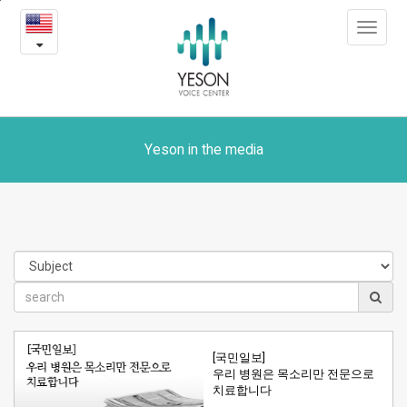
Yeson
본
Toggle
문
in
navigat
내
용
the
바
로
media
가
기
Yeson in the media
[국민일보]
우리 병원은 목소리만 전문으로
치료합니다