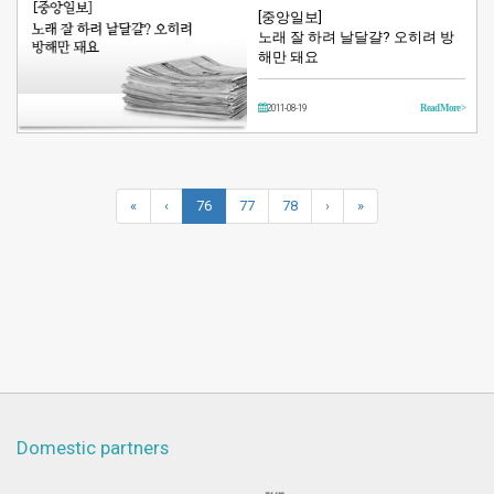
[중앙일보]
노래 잘 하려 날달걀? 오히려 방
해만 돼요
2011-08-19
Read More >
«
‹
76
77
78
›
»
Domestic partners