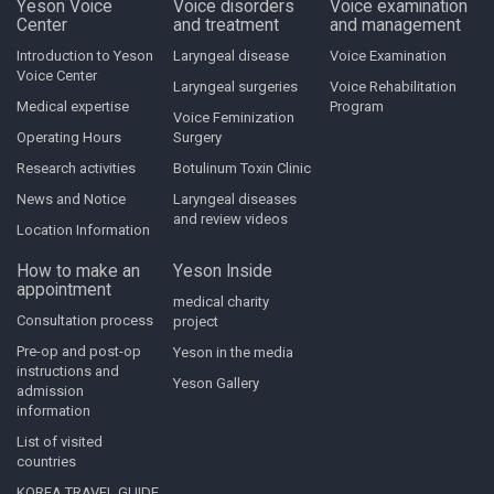
Yeson Voice
Voice disorders
Voice examination
Center
and treatment
and management
Introduction to Yeson
Laryngeal disease
Voice Examination
Voice Center
Laryngeal surgeries
Voice Rehabilitation
Medical expertise
Program
Voice Feminization
Operating Hours
Surgery
Research activities
Botulinum Toxin Clinic
News and Notice
Laryngeal diseases
and review videos
Location Information
How to make an
Yeson Inside
appointment
medical charity
Consultation process
project
Pre-op and post-op
Yeson in the media
instructions and
Yeson Gallery
admission
information
List of visited
countries
KOREA TRAVEL GUIDE