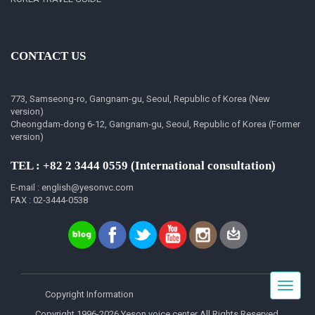
CONTACT US
773, Samseong-ro, Gangnam-gu, Seoul, Republic of Korea (New
version)
Cheongdam-dong 6-12, Gangnam-gu, Seoul, Republic of Korea (Former
version)
TEL : +82 2 3444 0559 (International consultation)
E-mail : english@yesonvc.com
FAX : 02-3444-0538
Toggle
Copyright Information
navigat
Copyright 1996-2026 Yeson voice center All Rights Reserved.