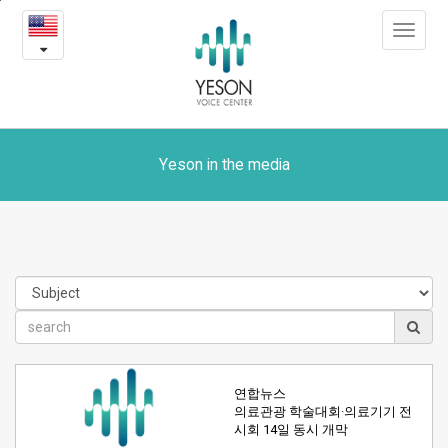
Yeson
본
Toggle
문
in
navigat
내
용
the
바
로
media
가
기
Yeson in the media
연합뉴스
의료관광 학술대회·의료기기 전
시회 14일 동시 개막