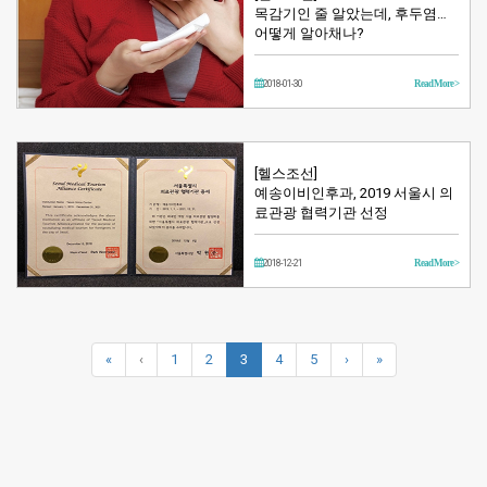
목감기인 줄 알았는데, 후두염…
어떻게 알아채나?
2018-01-30
Read More >
[헬스조선]
예송이비인후과, 2019 서울시 의
료관광 협력기관 선정
2018-12-21
Read More >
«
‹
1
2
3
4
5
›
»